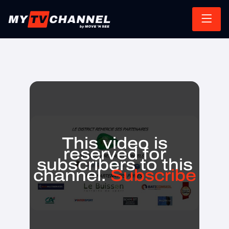
This video is
reserved for
subscribers to this
channel.
Subscribe